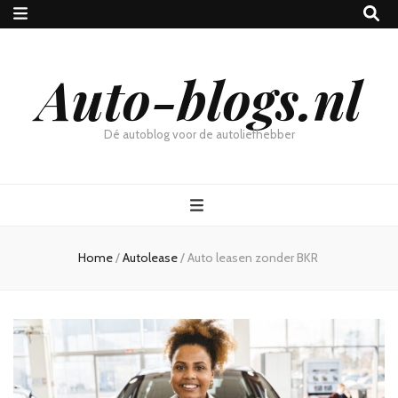
Auto-blogs.nl
Dé autoblog voor de autoliefhebber
Home
/
Autolease
/
Auto leasen zonder BKR