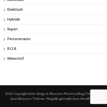
Elektrisch
Hybride
Kopen
Personenauto
R.O.B.
Waterstof
2026 Copyright
Auto-blogs.nl
.
Blossom Mommy Blog | Ontwikkeld
door
Blossom Themes
. Mogelijk gemaakt door
WordPress
.